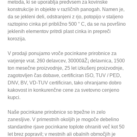
metoda, ki se uporablja predvsem za kovinske
konstrukcije in objekte v različnih panogah. Namen je,
da se jekleni deli, odstranjeni z rjo, potopijo v staljeno
raztopino cinka pri približno 500 ° C, da se na površino
jeklenih elementov pritrdi plast cinka in prepreči
korozija.
V prodaji ponujamo vroče pocinkane prirobnice za
varjenje vrat. 260 delavcev, 30000ãŽ¡ delavnica, 1500
ton mesečne proizvodnje, 25 let izkušenj proizvodnje,
zagotovljen čas dobave, certificiran ISO, TUV / PED,
DNV, BV, VD-TUV certificiran, tako ohranjamo dobro
kakovost in konkurenčne cene za svetovno cenjeno
kupci.
Naše pocinkane prirobnice so trpežne in zelo
zanesljive. V primestnih okoljih je mogoče debelino
standardne rjave pocinkane toplote ohraniti več kot 50
let brez popravil; v mestnih ali obalnih območjih je