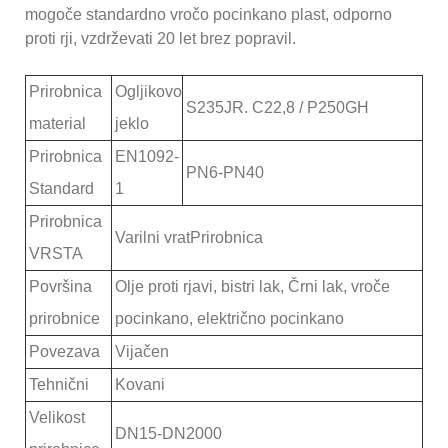
mogoče standardno vročo pocinkano plast, odporno
proti rji, vzdrževati 20 let brez popravil.
Prirobnica
Ogljikovo
S235JR. C22,8 / P250GH
material
jeklo
Prirobnica
EN1092-
PN6-PN40
Standard
1
Prirobnica
Varilni vrat
Prirobnica
VRSTA
Površina
Olje proti rjavi, bistri lak, Črni lak, vroče
prirobnice
pocinkano, električno pocinkano
Povezava
Vijačen
Tehnični
Kovani
Velikost
DN1
5
-DN
2000