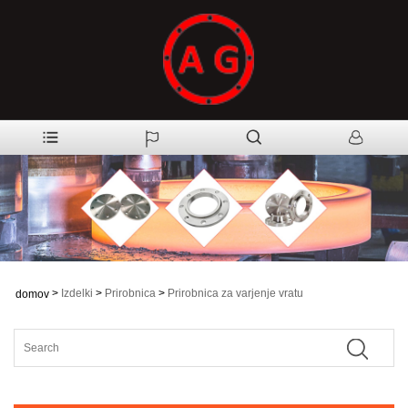
>
Izdelki
>
Prirobnica
>
Prirobnica za varjenje vratu
domov