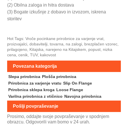
(2) Obilna zaloga in hitra dostava
(3) Bogate izkušnje z dobavo in izvozom, iskrena
storitev
Hot Tags: Vroče pocinkane prirobnice za varjenje vrat,
proizvajalci, dobavitelji, tovarna, na zalogi, brezplačen vzorec,
prilagojeno, Kitajska, narejeno na Kitajskem, popust, nizka
cena, cenik, TUV, kakovost
Povezana kategorija
Slepa prirobnica
Plošča prirobnica
Prirobnica za varjenje vratu
Slip On Flange
Prirobnica sklepa kroga
Loose Flange
Varilna prirobnica z vtičnico
Navojna prirobnica
Pošlji povpraševanje
Prosimo, oddajte svoje povpraševanje v spodnjem
obrazcu. Odgovorili vam bomo v 24 urah.