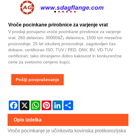
Vroče pocinkane prirobnice za varjenje vrat
V prodaji ponujamo vroče pocinkane prirobnice za varjenje
vrat. 260 delavcev, 30000ãŽ¡ delavnica, 1500 ton mesečne
proizvodnje, 25 let izkušenj proizvodnje, zagotovljen čas
dobave, certificiran ISO, TUV / PED, DNV, BV, VD-TUV
certificiran, tako ohranjamo dobro kakovost in konkurenčne
cene za svetovno cenjeno kupci.
Pošlji povpraševanje
Facebook
X
WhatsApp
Pinterest
LinkedIn
Share
Opis izdelka
Vroče pocinkanje je učinkovita kovinska protikorozijska